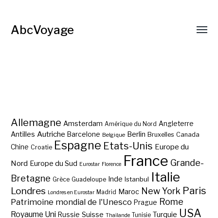
AbcVoyage
Allemagne
Amsterdam
Angleterre
Amérique du Nord
Autriche
Antilles
Berlin
Barcelone
Bruxelles
Canada
Belgique
Espagne
Etats-Unis
Europe du
Chine
Croatie
France
Grande-
Nord
Europe du Sud
Eurostar
Florence
Italie
Bretagne
Inde
Istanbul
Grèce
Guadeloupe
Paris
Londres
New York
Maroc
Madrid
Londres en Eurostar
Rome
Patrimoine mondial de l'Unesco
Prague
USA
Royaume Uni
Suisse
Turquie
Russie
Tunisie
Thaïlande