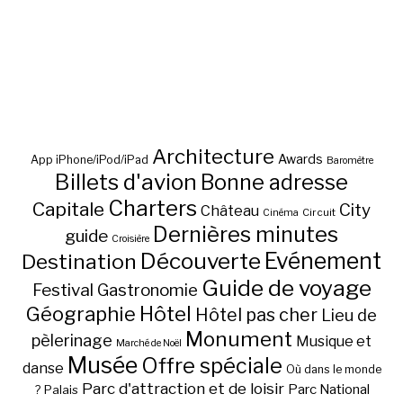
Architecture
Awards
App iPhone/iPod/iPad
Baromètre
Billets d'avion
Bonne adresse
Charters
Capitale
City
Château
Circuit
Cinéma
Dernières minutes
guide
Croisière
Découverte
Evénement
Destination
Guide de voyage
Festival
Gastronomie
Hôtel
Géographie
Hôtel pas cher
Lieu de
Monument
pèlerinage
Musique et
Marché de Noël
Musée
Offre spéciale
danse
Où dans le monde
Parc d'attraction et de loisir
Parc National
Palais
?