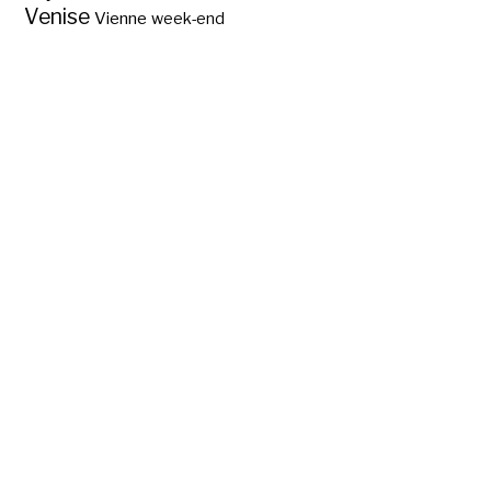
Venise
Vienne
week-end
Klimt à la
Pinacothèque de
Paris ?