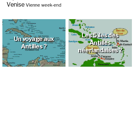
Venise
Vienne
week-end
Les 5 îles des
Un voyage aux
Antilles
Antilles ?
néerlandaises ?