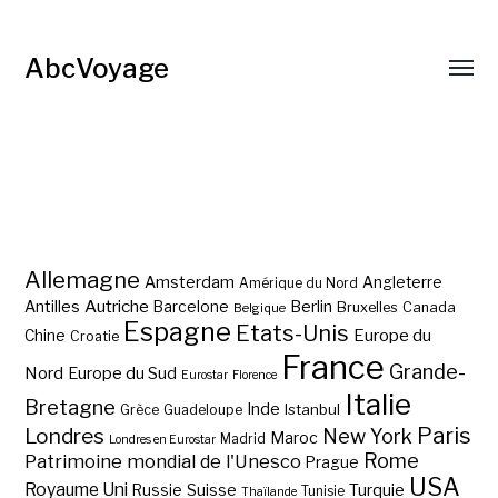
AbcVoyage
Allemagne
Amsterdam
Angleterre
Amérique du Nord
Autriche
Antilles
Berlin
Barcelone
Bruxelles
Canada
Belgique
Espagne
Etats-Unis
Europe du
Chine
Croatie
France
Grande-
Nord
Europe du Sud
Eurostar
Florence
Italie
Bretagne
Inde
Istanbul
Grèce
Guadeloupe
Paris
Londres
New York
Maroc
Madrid
Londres en Eurostar
Rome
Patrimoine mondial de l'Unesco
Prague
USA
Royaume Uni
Suisse
Turquie
Russie
Tunisie
Thaïlande