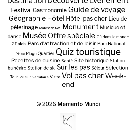
Découverte
Evénement
Destination
Guide de voyage
Festival
Gastronomie
Hôtel
Géographie
Hôtel pas cher
Lieu de
Monument
pèlerinage
Musique et
Marché de Noël
Musée
Offre spéciale
danse
Où dans le monde
Parc d'attraction et de loisir
Parc National
Palais
?
Quiz touristique
Quartier
Plage
Place
Recettes de cuisine
Site historique
Station
Santé
Sur les pas
Station de ski
Sélection
balnéaire
Séjour
Vol pas cher
Week-
Visite
Tour
Ville universitaire
end
© 2026
Memento Mundi