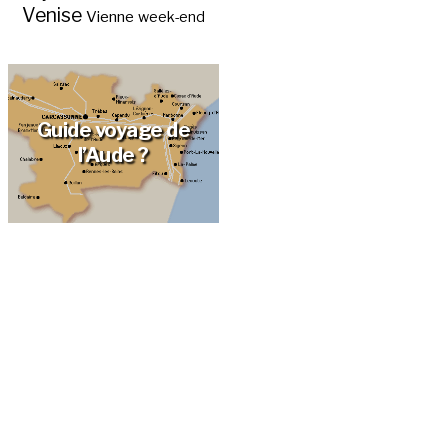
Venise
Vienne
week-end
Guide voyage de
l’Aude ?