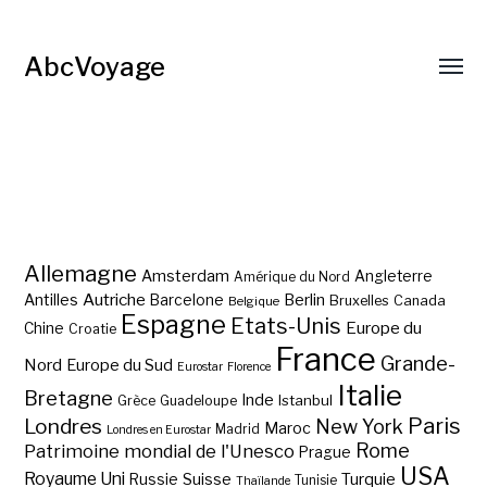
AbcVoyage
Allemagne
Amsterdam
Angleterre
Amérique du Nord
Autriche
Antilles
Berlin
Barcelone
Bruxelles
Canada
Belgique
Espagne
Etats-Unis
Europe du
Chine
Croatie
France
Grande-
Nord
Europe du Sud
Eurostar
Florence
Italie
Bretagne
Inde
Istanbul
Grèce
Guadeloupe
Paris
Londres
New York
Maroc
Madrid
Londres en Eurostar
Rome
Patrimoine mondial de l'Unesco
Prague
USA
Royaume Uni
Suisse
Turquie
Russie
Tunisie
Thaïlande