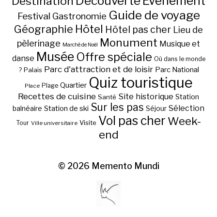
Découverte
Evénement
Destination
Guide de voyage
Festival
Gastronomie
Hôtel
Géographie
Hôtel pas cher
Lieu de
Monument
pèlerinage
Musique et
Marché de Noël
Musée
Offre spéciale
danse
Où dans le monde
Parc d'attraction et de loisir
Parc National
Palais
?
Quiz touristique
Quartier
Plage
Place
Recettes de cuisine
Site historique
Station
Santé
Sur les pas
Station de ski
Sélection
balnéaire
Séjour
Vol pas cher
Week-
Visite
Tour
Ville universitaire
end
© 2026
Memento Mundi