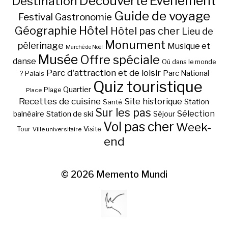
Découverte
Evénement
Destination
Guide de voyage
Festival
Gastronomie
Hôtel
Géographie
Hôtel pas cher
Lieu de
Monument
pèlerinage
Musique et
Marché de Noël
Musée
Offre spéciale
danse
Où dans le monde
Parc d'attraction et de loisir
Parc National
Palais
?
Quiz touristique
Quartier
Plage
Place
Recettes de cuisine
Site historique
Station
Santé
Sur les pas
Station de ski
Sélection
balnéaire
Séjour
Vol pas cher
Week-
Visite
Tour
Ville universitaire
end
© 2026
Memento Mundi