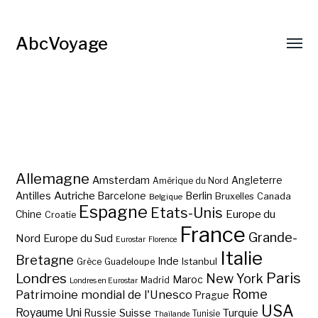
AbcVoyage
Allemagne
Amsterdam
Angleterre
Amérique du Nord
Autriche
Antilles
Berlin
Barcelone
Bruxelles
Canada
Belgique
Espagne
Etats-Unis
Europe du
Chine
Croatie
France
Grande-
Nord
Europe du Sud
Eurostar
Florence
Italie
Bretagne
Inde
Istanbul
Grèce
Guadeloupe
Paris
Londres
New York
Maroc
Madrid
Londres en Eurostar
Rome
Patrimoine mondial de l'Unesco
Prague
USA
Royaume Uni
Suisse
Turquie
Russie
Tunisie
Thaïlande