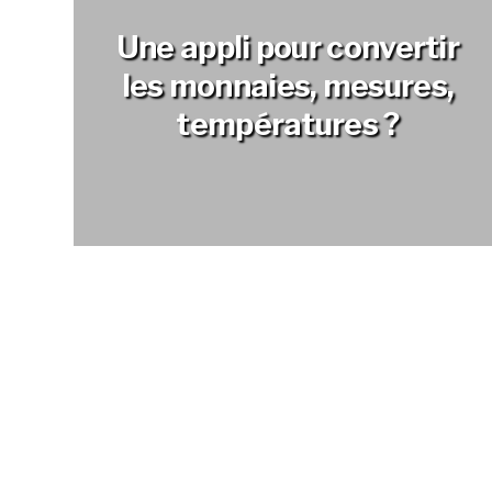
Une appli pour convertir
les monnaies, mesures,
températures ?