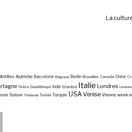
La cultur
Autriche
Antilles
Berlin
Barcelone
Chine
Bruxelles
Canada
Cr
Belgique
Italie
etagne
Londres
Inde
Istanbul
Grèce
Guadeloupe
Londres 
USA
Venise
Vienne
Suisse
Turquie
week-
ssie
Tunisie
Thaïlande