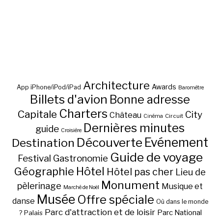
Architecture
Awards
App iPhone/iPod/iPad
Baromètre
Billets d'avion
Bonne adresse
Charters
Capitale
City
Château
Circuit
Cinéma
Dernières minutes
guide
Croisière
Découverte
Evénement
Destination
Guide de voyage
Festival
Gastronomie
Hôtel
Géographie
Hôtel pas cher
Lieu de
Monument
pèlerinage
Musique et
Marché de Noël
Musée
Offre spéciale
danse
Où dans le monde
Parc d'attraction et de loisir
Parc National
Palais
?