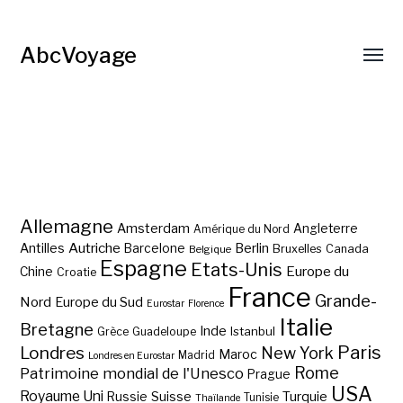
AbcVoyage
Allemagne
Amsterdam
Angleterre
Amérique du Nord
Autriche
Antilles
Berlin
Barcelone
Bruxelles
Canada
Belgique
Espagne
Etats-Unis
Europe du
Chine
Croatie
France
Grande-
Nord
Europe du Sud
Eurostar
Florence
Italie
Bretagne
Inde
Istanbul
Grèce
Guadeloupe
Paris
Londres
New York
Maroc
Madrid
Londres en Eurostar
Rome
Patrimoine mondial de l'Unesco
Prague
USA
Royaume Uni
Suisse
Turquie
Russie
Tunisie
Thaïlande