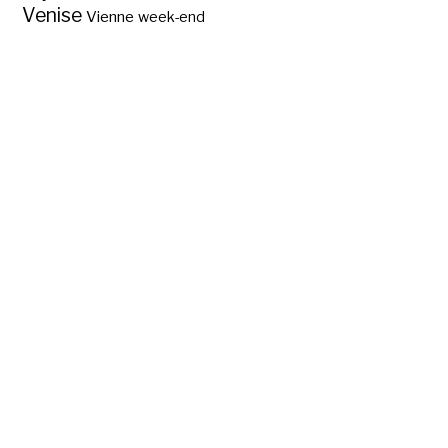
Venise
Vienne
week-end
Efteling, aux Pays-
Bas ?