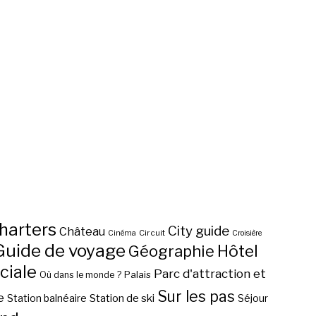
harters
City guide
Château
Circuit
Cinéma
Croisière
Guide de voyage
Hôtel
Géographie
ciale
Parc d'attraction et
Palais
Où dans le monde ?
Sur les pas
e
Station de ski
Station balnéaire
Séjour