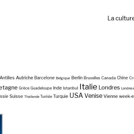
La cultur
Autriche
Antilles
Berlin
Barcelone
Chine
Bruxelles
Canada
Cr
Belgique
Italie
etagne
Londres
Inde
Istanbul
Grèce
Guadeloupe
Londres 
USA
Venise
Vienne
Suisse
Turquie
week-
ssie
Tunisie
Thaïlande
Abc des régions
touristiques de France ?