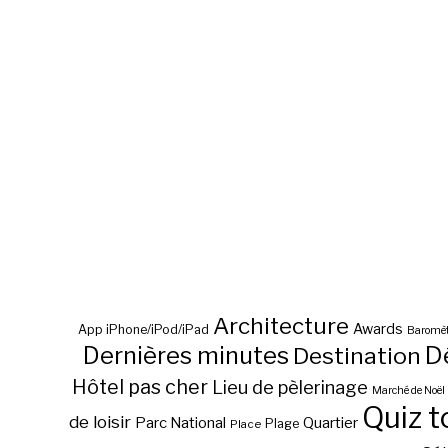
Architecture
Awards
App iPhone/iPod/iPad
Baromèt
D
Dernières minutes
Destination
Hôtel pas cher
Lieu de pèlerinage
Marché de Noël
Quiz t
de loisir
Parc National
Quartier
Plage
Place