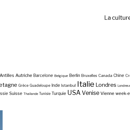
La cultur
Autriche
Antilles
Berlin
Barcelone
Chine
Bruxelles
Canada
Cr
Belgique
Italie
etagne
Londres
Inde
Istanbul
Grèce
Guadeloupe
Londres 
USA
Venise
Vienne
Suisse
Turquie
week-
ssie
Tunisie
Thaïlande