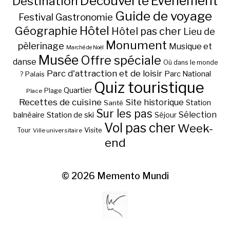
Découverte
Evénement
Destination
Guide de voyage
Festival
Gastronomie
Hôtel
Géographie
Hôtel pas cher
Lieu de
Monument
pèlerinage
Musique et
Marché de Noël
Musée
Offre spéciale
danse
Où dans le monde
Parc d'attraction et de loisir
Parc National
Palais
?
Quiz touristique
Quartier
Plage
Place
Recettes de cuisine
Site historique
Station
Santé
Sur les pas
Station de ski
Sélection
balnéaire
Séjour
Vol pas cher
Week-
Visite
Tour
Ville universitaire
end
© 2026
Memento Mundi