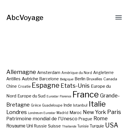
AbcVoyage
Allemagne
Amsterdam
Angleterre
Amérique du Nord
Autriche
Antilles
Berlin
Barcelone
Bruxelles
Canada
Belgique
Espagne
Etats-Unis
Europe du
Chine
Croatie
France
Grande-
Nord
Europe du Sud
Eurostar
Florence
Italie
Bretagne
Inde
Istanbul
Grèce
Guadeloupe
Paris
Londres
New York
Maroc
Madrid
Londres en Eurostar
Rome
Patrimoine mondial de l'Unesco
Prague
USA
Royaume Uni
Suisse
Turquie
Russie
Tunisie
Thaïlande