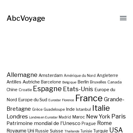
AbcVoyage
Allemagne
Amsterdam
Angleterre
Amérique du Nord
Autriche
Antilles
Berlin
Barcelone
Bruxelles
Canada
Belgique
Espagne
Etats-Unis
Europe du
Chine
Croatie
France
Grande-
Nord
Europe du Sud
Eurostar
Florence
Italie
Bretagne
Inde
Istanbul
Grèce
Guadeloupe
Paris
Londres
New York
Maroc
Madrid
Londres en Eurostar
Rome
Patrimoine mondial de l'Unesco
Prague
USA
Royaume Uni
Suisse
Turquie
Russie
Tunisie
Thaïlande