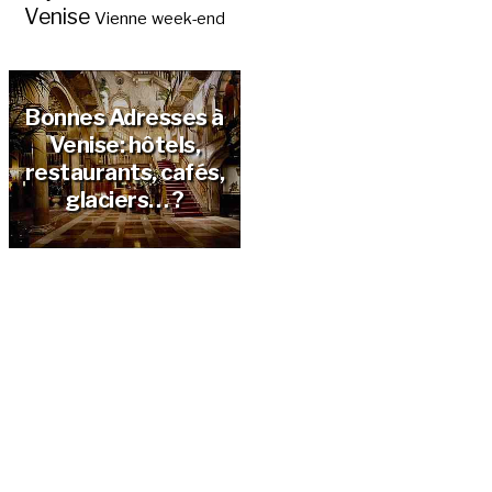
Venise
Vienne
week-end
Bonnes Adresses à
Venise: hôtels,
restaurants, cafés,
glaciers… ?