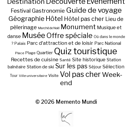
Découverte
Evénement
Destination
Guide de voyage
Festival
Gastronomie
Hôtel
Géographie
Hôtel pas cher
Lieu de
Monument
pèlerinage
Musique et
Marché de Noël
Musée
Offre spéciale
danse
Où dans le monde
Parc d'attraction et de loisir
Parc National
Palais
?
Quiz touristique
Quartier
Plage
Place
Recettes de cuisine
Site historique
Station
Santé
Sur les pas
Station de ski
Sélection
balnéaire
Séjour
Vol pas cher
Week-
Visite
Tour
Ville universitaire
end
© 2026
Memento Mundi