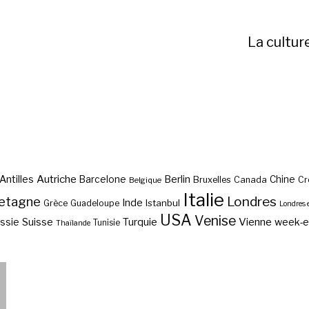
La cultur
Autriche
Antilles
Berlin
Barcelone
Chine
Bruxelles
Canada
Cr
Belgique
Italie
etagne
Londres
Inde
Istanbul
Grèce
Guadeloupe
Londres 
USA
Venise
Vienne
Suisse
Turquie
week-
ssie
Tunisie
Thaïlande