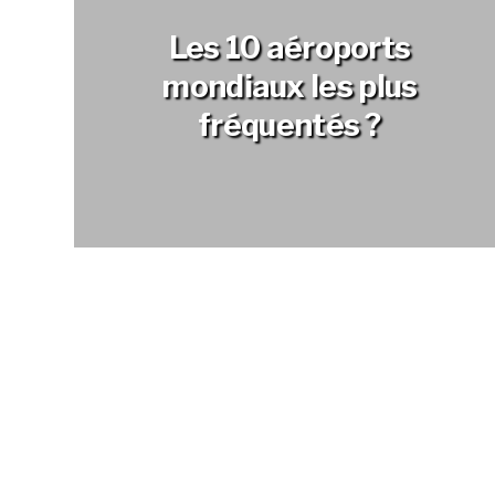
Les 10 aéroports
mondiaux les plus
fréquentés ?