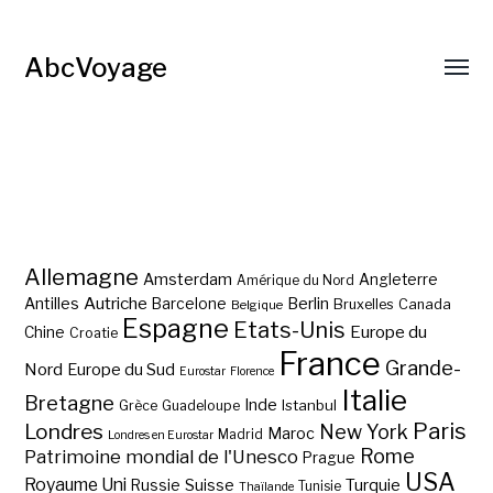
AbcVoyage
Allemagne
Amsterdam
Angleterre
Amérique du Nord
Autriche
Antilles
Berlin
Barcelone
Bruxelles
Canada
Belgique
Espagne
Etats-Unis
Europe du
Chine
Croatie
France
Grande-
Nord
Europe du Sud
Eurostar
Florence
Italie
Bretagne
Inde
Istanbul
Grèce
Guadeloupe
Paris
Londres
New York
Maroc
Madrid
Londres en Eurostar
Rome
Patrimoine mondial de l'Unesco
Prague
USA
Royaume Uni
Suisse
Turquie
Russie
Tunisie
Thaïlande