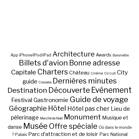
Architecture
Awards
App iPhone/iPod/iPad
Baromètre
Billets d'avion
Bonne adresse
Charters
Capitale
City
Château
Circuit
Cinéma
Dernières minutes
guide
Croisière
Découverte
Evénement
Destination
Guide de voyage
Festival
Gastronomie
Hôtel
Géographie
Hôtel pas cher
Lieu de
Monument
pèlerinage
Musique et
Marché de Noël
Musée
Offre spéciale
danse
Où dans le monde
Parc d'attraction et de loisir
Parc National
Palais
?