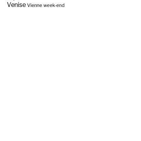
Venise
Vienne
week-end
Quelles sont les
capitales des pays
de l’Afrique de
l’Ouest ?