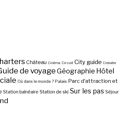
harters
City guide
Château
Circuit
Cinéma
Croisière
Guide de voyage
Hôtel
Géographie
ciale
Parc d'attraction et
Palais
Où dans le monde ?
Sur les pas
e
Station de ski
Station balnéaire
Séjour
nd