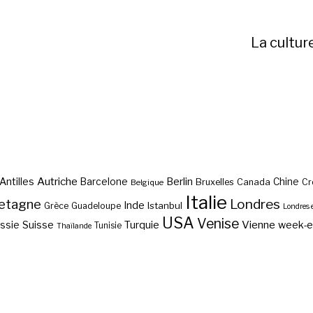
La cultur
Autriche
Antilles
Berlin
Barcelone
Chine
Bruxelles
Canada
Cr
Belgique
Italie
etagne
Londres
Inde
Istanbul
Grèce
Guadeloupe
Londres 
USA
Venise
Vienne
Suisse
Turquie
week-
ssie
Tunisie
Thaïlande