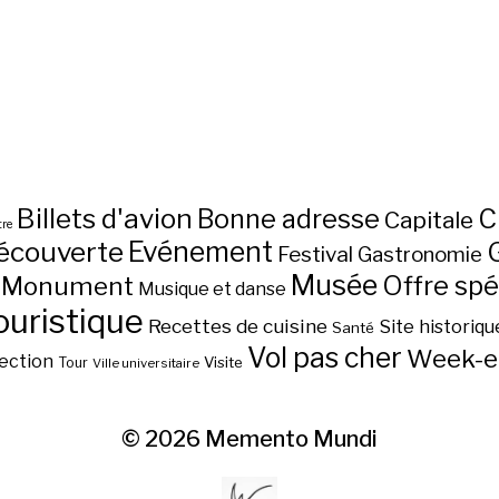
Billets d'avion
C
Bonne adresse
Capitale
re
écouverte
Evénement
Festival
Gastronomie
Musée
Monument
Offre spé
Musique et danse
ouristique
Recettes de cuisine
Site historiqu
Santé
Vol pas cher
Week-e
ection
Visite
Tour
Ville universitaire
© 2026
Memento Mundi