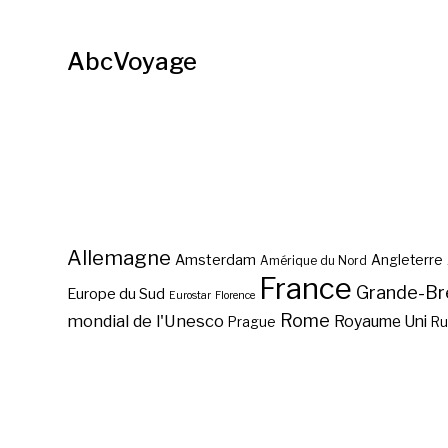
AbcVoyage
Allemagne
Amsterdam
Angleterre
Amérique du Nord
France
Grande-Br
Europe du Sud
Eurostar
Florence
Rome
mondial de l'Unesco
Royaume Uni
Prague
Ru
Sur les pas de Game of
Thrones à Dubrovnik ?