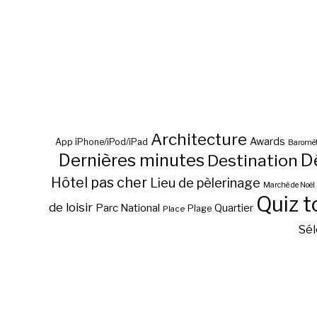
Architecture
Awards
App iPhone/iPod/iPad
Baromèt
D
Dernières minutes
Destination
Hôtel pas cher
Lieu de pèlerinage
Marché de Noël
Quiz t
de loisir
Parc National
Quartier
Plage
Place
Sél