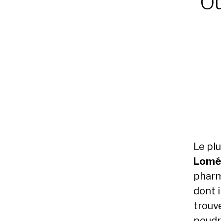
Où
Le plu
Lomé 
pharm
dont i
trouv
poudr