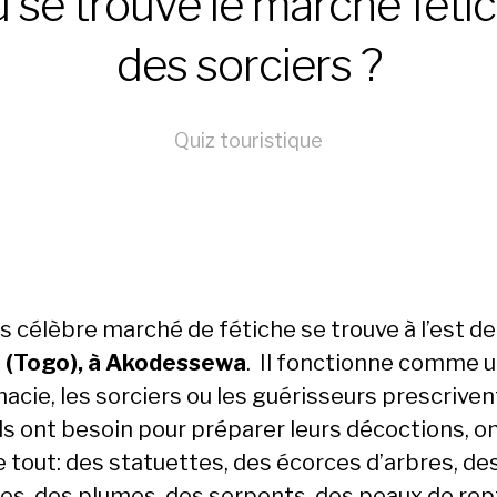
 se trouve le marché féti
des sorciers ?
Quiz touristique
s célèbre marché de fétiche se trouve à l’est de
(Togo), à Akodessewa
. Il fonctionne comme 
acie, les sorciers ou les guérisseurs prescriven
ls ont besoin pour préparer leurs décoctions, on
e tout: des statuettes, des écorces d’arbres, de
es, des plumes, des serpents, des peaux de rept