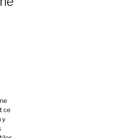
che
une
t ce
 y
s
iles,