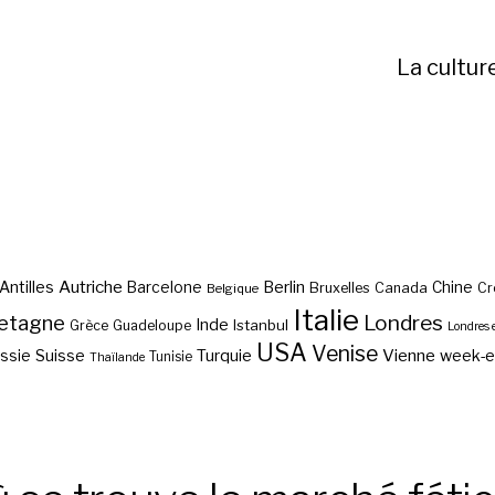
La cultur
Autriche
Antilles
Berlin
Barcelone
Chine
Bruxelles
Canada
Cr
Belgique
Italie
etagne
Londres
Inde
Istanbul
Grèce
Guadeloupe
Londres 
USA
Venise
Vienne
Suisse
Turquie
week-
ssie
Tunisie
Thaïlande