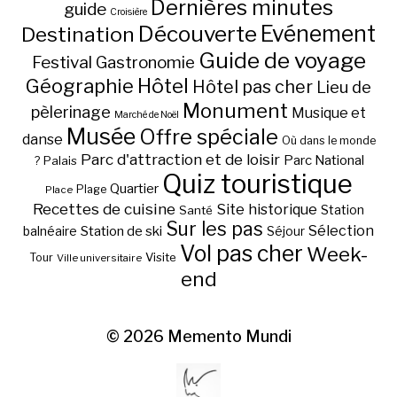
Dernières minutes
guide
Croisière
Découverte
Evénement
Destination
Guide de voyage
Festival
Gastronomie
Hôtel
Géographie
Hôtel pas cher
Lieu de
Monument
pèlerinage
Musique et
Marché de Noël
Musée
Offre spéciale
danse
Où dans le monde
Parc d'attraction et de loisir
Parc National
Palais
?
Quiz touristique
Quartier
Plage
Place
Recettes de cuisine
Site historique
Station
Santé
Sur les pas
Station de ski
Sélection
balnéaire
Séjour
Vol pas cher
Week-
Visite
Tour
Ville universitaire
end
© 2026
Memento Mundi