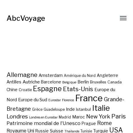
AbcVoyage
Allemagne
Amsterdam
Angleterre
Amérique du Nord
Autriche
Antilles
Berlin
Barcelone
Bruxelles
Canada
Belgique
Espagne
Etats-Unis
Europe du
Chine
Croatie
France
Grande-
Nord
Europe du Sud
Eurostar
Florence
Italie
Bretagne
Inde
Istanbul
Grèce
Guadeloupe
Paris
Londres
New York
Maroc
Madrid
Londres en Eurostar
Rome
Patrimoine mondial de l'Unesco
Prague
USA
Royaume Uni
Suisse
Turquie
Russie
Tunisie
Thaïlande