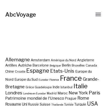
AbcVoyage
Allemagne
Amsterdam
Angleterre
Amérique du Nord
Autriche
Antilles
Berlin
Barcelone
Bruxelles
Canada
Belgique
Espagne
Etats-Unis
Europe du
Chine
Croatie
France
Grande-
Nord
Europe du Sud
Eurostar
Florence
Italie
Bretagne
Inde
Istanbul
Grèce
Guadeloupe
Paris
Londres
New York
Maroc
Madrid
Londres en Eurostar
Rome
Patrimoine mondial de l'Unesco
Prague
USA
Royaume Uni
Suisse
Turquie
Russie
Tunisie
Thaïlande