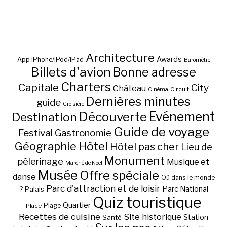
Architecture
Awards
App iPhone/iPod/iPad
Baromètre
Billets d'avion
Bonne adresse
Charters
Capitale
City
Château
Circuit
Cinéma
Dernières minutes
guide
Croisière
Découverte
Evénement
Destination
Guide de voyage
Festival
Gastronomie
Hôtel
Géographie
Hôtel pas cher
Lieu de
Monument
pèlerinage
Musique et
Marché de Noël
Musée
Offre spéciale
danse
Où dans le monde
Parc d'attraction et de loisir
Parc National
Palais
?
Quiz touristique
Quartier
Plage
Place
Recettes de cuisine
Site historique
Station
Santé