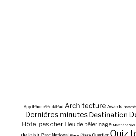
Architecture
Awards
App iPhone/iPod/iPad
Baromèt
D
Dernières minutes
Destination
Hôtel pas cher
Lieu de pèlerinage
Marché de Noël
Quiz t
de loisir
Parc National
Quartier
Plage
Place