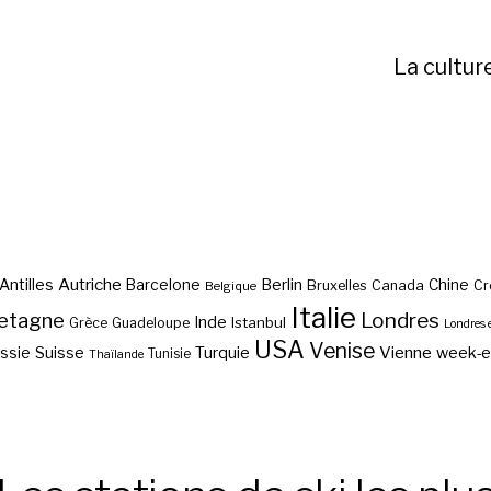
La cultur
Autriche
Antilles
Berlin
Barcelone
Chine
Bruxelles
Canada
Cr
Belgique
Italie
etagne
Londres
Inde
Istanbul
Grèce
Guadeloupe
Londres 
USA
Venise
Vienne
Suisse
Turquie
week-
ssie
Tunisie
Thaïlande