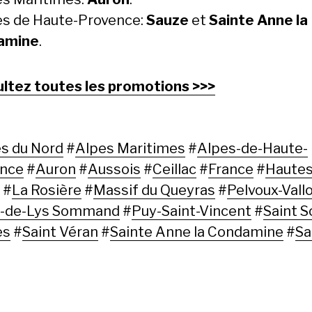
es de Haute-Provence:
Sauze
et
Sainte Anne la
amine
.
ltez toutes les promotions >>>
s du Nord
#
Alpes Maritimes
#
Alpes-de-Haute-
ence
#
Auron
#
Aussois
#
Ceillac
#
France
#
Haute
#
La Rosière
#
Massif du Queyras
#
Pelvoux-Vall
z-de-Lys Sommand
#
Puy-Saint-Vincent
#
Saint S
es
#
Saint Véran
#
Sainte Anne la Condamine
#
Sa