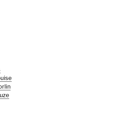
s
ouise
orlin
uze