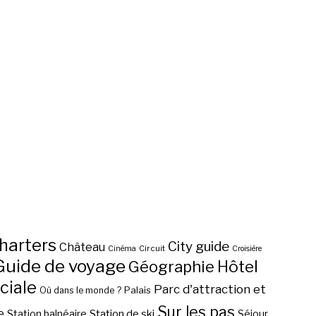
harters
City guide
Château
Circuit
Cinéma
Croisière
Guide de voyage
Hôtel
Géographie
ciale
Parc d'attraction et
Palais
Où dans le monde ?
Sur les pas
e
Station de ski
Station balnéaire
Séjour