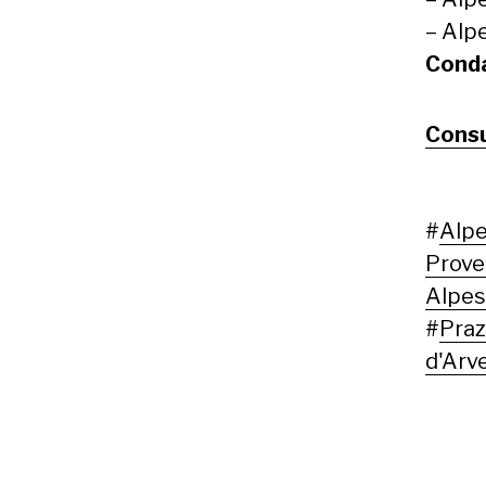
– Alp
Cond
Consu
#
Alpe
Prov
Alpes
#
Pra
d'Arv