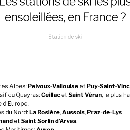
Les stations de ski les plu
ensoleillées, en France ?
Station de ski
tes Alpes:
Pelvoux-Vallouise
et
Puy-Saint-Vin
sif du Queyras:
Ceillac
et
Saint Véran
, le plus h
e d’Europe.
es du Nord:
La Rosière
,
Aussois
,
Praz-de-Lys
mand
et
Saint Sorlin d’Arves
.
es Maritimes:
Auron
.