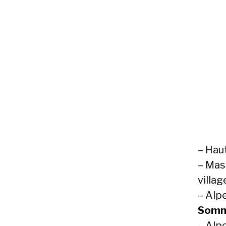
– Hau
– Mas
villag
– Alp
Som
– Alp