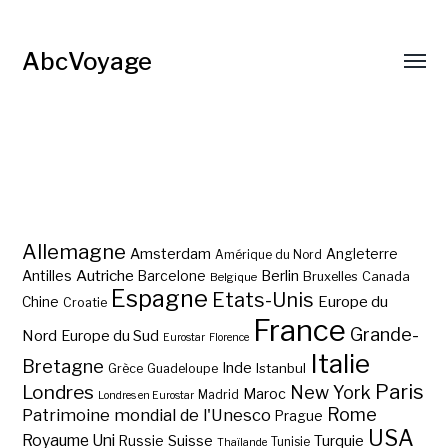
AbcVoyage
Allemagne
Amsterdam
Angleterre
Amérique du Nord
Autriche
Antilles
Berlin
Barcelone
Bruxelles
Canada
Belgique
Espagne
Etats-Unis
Europe du
Chine
Croatie
France
Grande-
Nord
Europe du Sud
Eurostar
Florence
Italie
Bretagne
Inde
Istanbul
Grèce
Guadeloupe
Paris
Londres
New York
Maroc
Madrid
Londres en Eurostar
Rome
Patrimoine mondial de l'Unesco
Prague
USA
Royaume Uni
Suisse
Turquie
Russie
Tunisie
Thaïlande