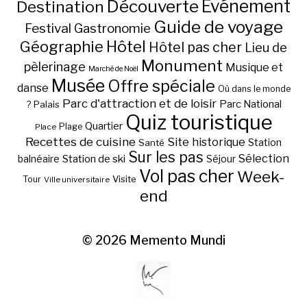
Découverte
Evénement
Destination
Guide de voyage
Festival
Gastronomie
Hôtel
Géographie
Hôtel pas cher
Lieu de
Monument
pèlerinage
Musique et
Marché de Noël
Musée
Offre spéciale
danse
Où dans le monde
Parc d'attraction et de loisir
Parc National
Palais
?
Quiz touristique
Quartier
Plage
Place
Recettes de cuisine
Site historique
Station
Santé
Sur les pas
Station de ski
Sélection
balnéaire
Séjour
Vol pas cher
Week-
Visite
Tour
Ville universitaire
end
© 2026
Memento Mundi