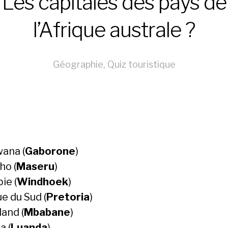
Les capitales des pays de
l’Afrique australe ?
Géographie
,
Quiz touristique
ana (
Gaborone
)
ho (
Maseru
)
ie (
Windhoek
)
e du Sud (
Pretoria
)
land (
Mbabane
)
a (
Luanda
)