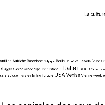
La cultur
Autriche
Antilles
Berlin
Barcelone
Chine
Bruxelles
Canada
Cr
Belgique
Italie
etagne
Londres
Inde
Istanbul
Grèce
Guadeloupe
Londres 
USA
Venise
Vienne
Suisse
Turquie
week-
ssie
Tunisie
Thaïlande