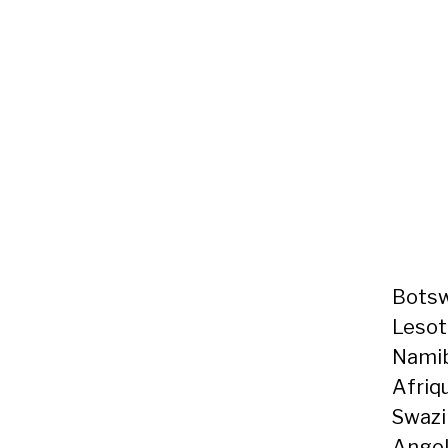
Botsw
Lesot
Namib
Afriqu
Swazi
Angol