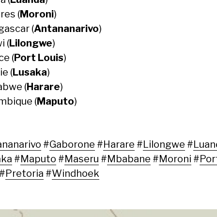
es (
Moroni
)
ascar (
Antananarivo
)
i (
Lilongwe
)
ce (
Port Louis
)
e (
Lusaka
)
bwe (
Harare
)
bique (
Maputo
)
nanarivo
#
Gaborone
#
Harare
#
Lilongwe
#
Luan
aka
#
Maputo
#
Maseru
#
Mbabane
#
Moroni
#
Por
#
Pretoria
#
Windhoek