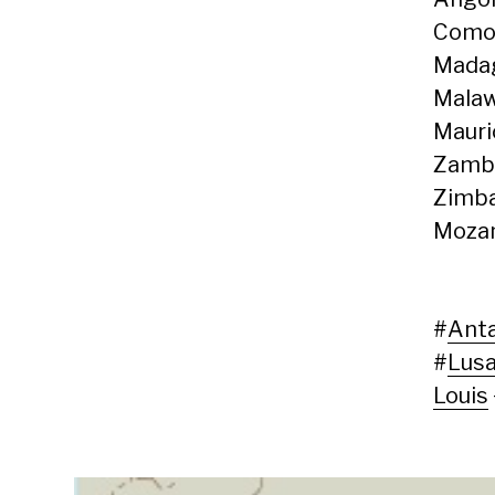
Comor
Madag
Malaw
Mauri
Zambi
Zimba
Mozam
#
Anta
#
Lus
Louis