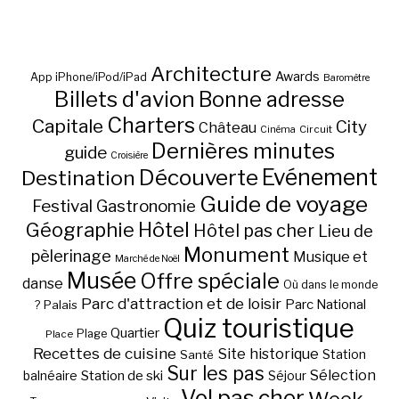
Architecture
Awards
App iPhone/iPod/iPad
Baromètre
Billets d'avion
Bonne adresse
Charters
Capitale
City
Château
Circuit
Cinéma
Dernières minutes
guide
Croisière
Découverte
Evénement
Destination
Guide de voyage
Festival
Gastronomie
Hôtel
Géographie
Hôtel pas cher
Lieu de
Monument
pèlerinage
Musique et
Marché de Noël
Musée
Offre spéciale
danse
Où dans le monde
Parc d'attraction et de loisir
Parc National
Palais
?
Quiz touristique
Quartier
Plage
Place
Recettes de cuisine
Site historique
Station
Santé
Sur les pas
Station de ski
Sélection
balnéaire
Séjour
Vol pas cher