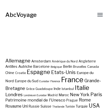
AbcVoyage
Allemagne
Amsterdam
Angleterre
Amérique du Nord
Autriche
Antilles
Berlin
Barcelone
Bruxelles
Canada
Belgique
Espagne
Etats-Unis
Europe du
Chine
Croatie
France
Grande-
Nord
Europe du Sud
Eurostar
Florence
Italie
Bretagne
Inde
Istanbul
Grèce
Guadeloupe
Paris
Londres
New York
Maroc
Madrid
Londres en Eurostar
Rome
Patrimoine mondial de l'Unesco
Prague
USA
Royaume Uni
Suisse
Turquie
Russie
Tunisie
Thaïlande