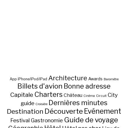
Architecture
Awards
App iPhone/iPod/iPad
Baromètre
Billets d'avion
Bonne adresse
Charters
Capitale
City
Château
Circuit
Cinéma
Dernières minutes
guide
Croisière
Découverte
Evénement
Destination
Guide de voyage
Festival
Gastronomie
Hôtel
Géographie