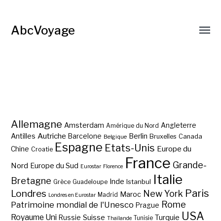
AbcVoyage
Allemagne
Amsterdam
Angleterre
Amérique du Nord
Autriche
Antilles
Berlin
Barcelone
Bruxelles
Canada
Belgique
Espagne
Etats-Unis
Europe du
Chine
Croatie
France
Grande-
Nord
Europe du Sud
Eurostar
Florence
Italie
Bretagne
Inde
Istanbul
Grèce
Guadeloupe
Paris
Londres
New York
Maroc
Madrid
Londres en Eurostar
Rome
Patrimoine mondial de l'Unesco
Prague
USA
Royaume Uni
Suisse
Turquie
Russie
Tunisie
Thaïlande