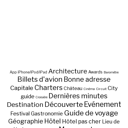
Architecture
Awards
App iPhone/iPod/iPad
Baromètre
Billets d'avion
Bonne adresse
Charters
Capitale
City
Château
Circuit
Cinéma
Dernières minutes
guide
Croisière
Découverte
Evénement
Destination
Guide de voyage
Festival
Gastronomie
Hôtel
Géographie
Hôtel pas cher
Lieu de