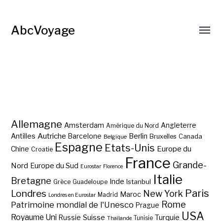
AbcVoyage
Allemagne
Amsterdam
Angleterre
Amérique du Nord
Autriche
Antilles
Berlin
Barcelone
Bruxelles
Canada
Belgique
Espagne
Etats-Unis
Europe du
Chine
Croatie
France
Grande-
Nord
Europe du Sud
Eurostar
Florence
Italie
Bretagne
Inde
Istanbul
Grèce
Guadeloupe
Paris
Londres
New York
Maroc
Madrid
Londres en Eurostar
Rome
Patrimoine mondial de l'Unesco
Prague
USA
Royaume Uni
Suisse
Turquie
Russie
Tunisie
Thaïlande