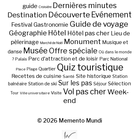
Dernières minutes
guide
Croisière
Découverte
Evénement
Destination
Guide de voyage
Festival
Gastronomie
Hôtel
Géographie
Hôtel pas cher
Lieu de
Monument
pèlerinage
Musique et
Marché de Noël
Musée
Offre spéciale
danse
Où dans le monde
Parc d'attraction et de loisir
Parc National
Palais
?
Quiz touristique
Quartier
Plage
Place
Recettes de cuisine
Site historique
Station
Santé
Sur les pas
Station de ski
Sélection
balnéaire
Séjour
Vol pas cher
Week-
Visite
Tour
Ville universitaire
end
© 2026
Memento Mundi