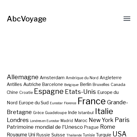
AbcVoyage
Allemagne
Amsterdam
Angleterre
Amérique du Nord
Autriche
Antilles
Berlin
Barcelone
Bruxelles
Canada
Belgique
Espagne
Etats-Unis
Europe du
Chine
Croatie
France
Grande-
Nord
Europe du Sud
Eurostar
Florence
Italie
Bretagne
Inde
Istanbul
Grèce
Guadeloupe
Paris
Londres
New York
Maroc
Madrid
Londres en Eurostar
Rome
Patrimoine mondial de l'Unesco
Prague
USA
Royaume Uni
Suisse
Turquie
Russie
Tunisie
Thaïlande