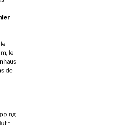
mler
 le
m, le
inhaus
ns de
pping
Huth