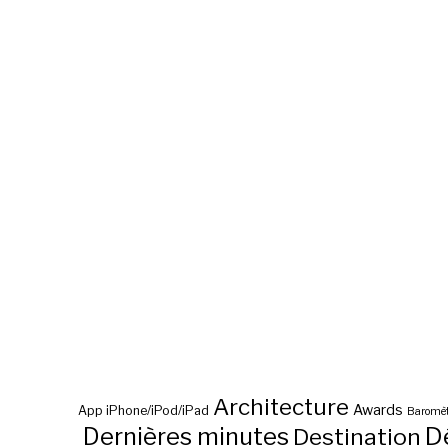
Architecture
Awards
App iPhone/iPod/iPad
Baromèt
D
Dernières minutes
Destination