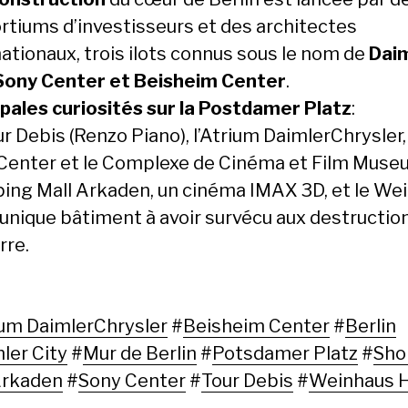
rtiums d’investisseurs et des architectes
nationaux, trois ilots connus sous le nom de
Dai
 Sony Center et Beisheim Center
.
ipales curiosités sur la Postdamer Platz
:
r Debis (Renzo Piano), l’Atrium DaimlerChrysler,
Center et le Complexe de Cinéma et Film Museu
ing Mall Arkaden, un cinéma IMAX 3D, et le We
 unique bâtiment à avoir survécu aux destructio
rre.
ium DaimlerChrysler
#
Beisheim Center
#
Berlin
ler City
#
Mur de Berlin
#
Potsdamer Platz
#
Sho
Arkaden
#
Sony Center
#
Tour Debis
#
Weinhaus 