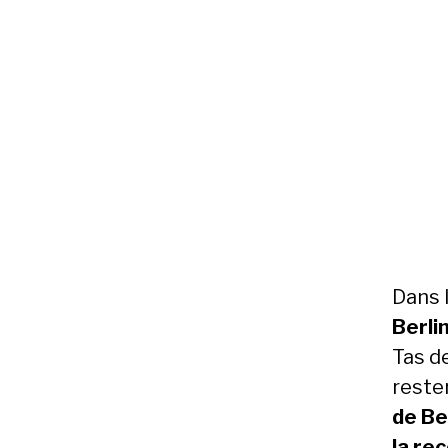
Dans 
Berli
Tas d
reste
de Be
la re