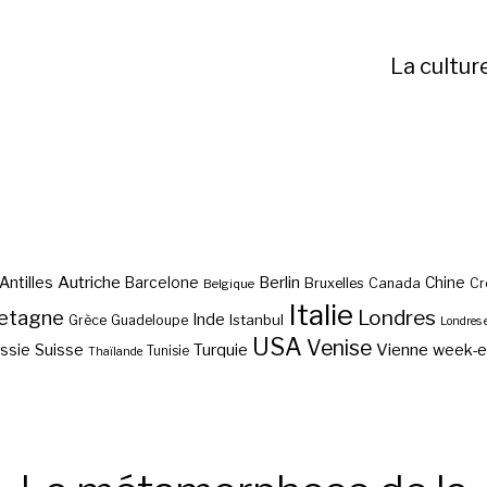
La cultur
Autriche
Antilles
Berlin
Barcelone
Chine
Bruxelles
Canada
Cr
Belgique
Italie
etagne
Londres
Inde
Istanbul
Grèce
Guadeloupe
Londres 
USA
Venise
Vienne
Suisse
Turquie
week-
ssie
Tunisie
Thaïlande