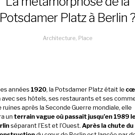
La métamorphose de la
Potsdamer Platz à Berlin 
Architecture
,
Place
les années
1920
, la Potsdamer Platz était le
cœ
n
avec ses hôtels, ses restaurants et ses comm
e ruines après la Seconde Guerre mondiale, elle
ra un
terrain vague où passait jusqu’en 1989 l
rlin
séparant l’Est et l’Ouest.
Après la chute du
construction
du cœur de Berlin est lancée par d