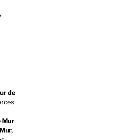
?
ur de
erces.
e Mur
 Mur,
es