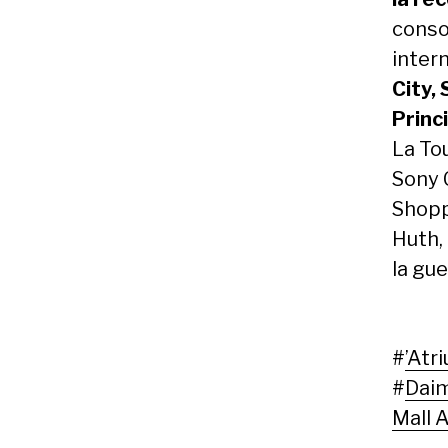
conso
inter
City,
Princ
La Tou
Sony 
Shopp
Huth,
la gue
#
’Atr
#
Daim
Mall 