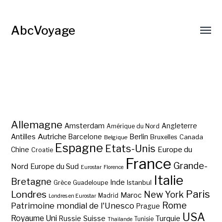
AbcVoyage
Allemagne
Amsterdam
Angleterre
Amérique du Nord
Autriche
Antilles
Berlin
Barcelone
Bruxelles
Canada
Belgique
Espagne
Etats-Unis
Europe du
Chine
Croatie
France
Grande-
Nord
Europe du Sud
Eurostar
Florence
Italie
Bretagne
Inde
Istanbul
Grèce
Guadeloupe
Paris
Londres
New York
Maroc
Madrid
Londres en Eurostar
Rome
Patrimoine mondial de l'Unesco
Prague
USA
Royaume Uni
Suisse
Turquie
Russie
Tunisie
Thaïlande