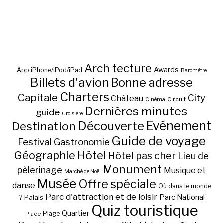
Architecture
Awards
App iPhone/iPod/iPad
Baromètre
Billets d'avion
Bonne adresse
Charters
Capitale
City
Château
Circuit
Cinéma
Dernières minutes
guide
Croisière
Découverte
Evénement
Destination
Guide de voyage
Festival
Gastronomie
Hôtel
Géographie
Hôtel pas cher
Lieu de
Monument
pèlerinage
Musique et
Marché de Noël
Musée
Offre spéciale
danse
Où dans le monde
Parc d'attraction et de loisir
Parc National
Palais
?
Quiz touristique
Quartier
Plage
Place