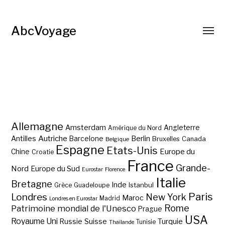
AbcVoyage
Allemagne
Amsterdam
Angleterre
Amérique du Nord
Autriche
Antilles
Berlin
Barcelone
Bruxelles
Canada
Belgique
Espagne
Etats-Unis
Europe du
Chine
Croatie
France
Grande-
Nord
Europe du Sud
Eurostar
Florence
Italie
Bretagne
Inde
Istanbul
Grèce
Guadeloupe
Paris
Londres
New York
Maroc
Madrid
Londres en Eurostar
Rome
Patrimoine mondial de l'Unesco
Prague
USA
Royaume Uni
Suisse
Turquie
Russie
Tunisie
Thaïlande