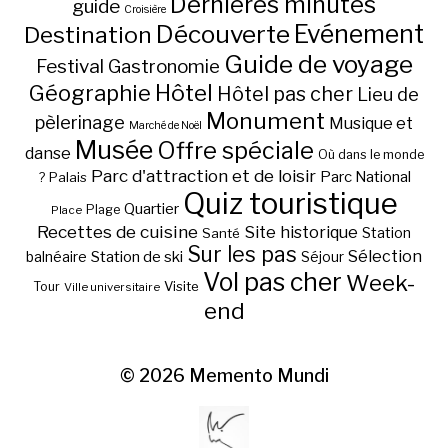
Dernières minutes
guide
Croisière
Découverte
Evénement
Destination
Guide de voyage
Festival
Gastronomie
Hôtel
Géographie
Hôtel pas cher
Lieu de
Monument
pèlerinage
Musique et
Marché de Noël
Musée
Offre spéciale
danse
Où dans le monde
Parc d'attraction et de loisir
Parc National
Palais
?
Quiz touristique
Quartier
Plage
Place
Recettes de cuisine
Site historique
Station
Santé
Sur les pas
Station de ski
Sélection
balnéaire
Séjour
Vol pas cher
Week-
Visite
Tour
Ville universitaire
end
© 2026
Memento Mundi