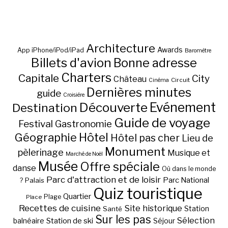
Architecture
Awards
App iPhone/iPod/iPad
Baromètre
Billets d'avion
Bonne adresse
Charters
Capitale
City
Château
Circuit
Cinéma
Dernières minutes
guide
Croisière
Découverte
Evénement
Destination
Guide de voyage
Festival
Gastronomie
Hôtel
Géographie
Hôtel pas cher
Lieu de
Monument
pèlerinage
Musique et
Marché de Noël
Musée
Offre spéciale
danse
Où dans le monde
Parc d'attraction et de loisir
Parc National
Palais
?
Quiz touristique
Quartier
Plage
Place
Recettes de cuisine
Site historique
Station
Santé
Sur les pas
Station de ski
Sélection
balnéaire
Séjour