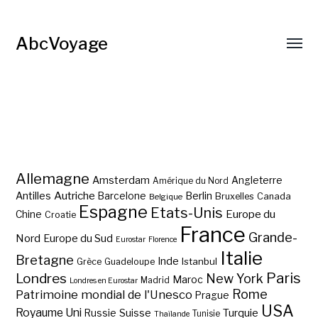
AbcVoyage
Allemagne
Amsterdam
Angleterre
Amérique du Nord
Autriche
Antilles
Berlin
Barcelone
Bruxelles
Canada
Belgique
Espagne
Etats-Unis
Europe du
Chine
Croatie
France
Grande-
Nord
Europe du Sud
Eurostar
Florence
Italie
Bretagne
Inde
Istanbul
Grèce
Guadeloupe
Paris
Londres
New York
Maroc
Madrid
Londres en Eurostar
Rome
Patrimoine mondial de l'Unesco
Prague
USA
Royaume Uni
Suisse
Turquie
Russie
Tunisie
Thaïlande