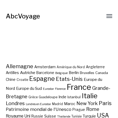
AbcVoyage
Allemagne
Amsterdam
Angleterre
Amérique du Nord
Autriche
Antilles
Berlin
Barcelone
Bruxelles
Canada
Belgique
Espagne
Etats-Unis
Europe du
Chine
Croatie
France
Grande-
Nord
Europe du Sud
Eurostar
Florence
Italie
Bretagne
Inde
Istanbul
Grèce
Guadeloupe
Paris
Londres
New York
Maroc
Madrid
Londres en Eurostar
Rome
Patrimoine mondial de l'Unesco
Prague
USA
Royaume Uni
Suisse
Turquie
Russie
Tunisie
Thaïlande