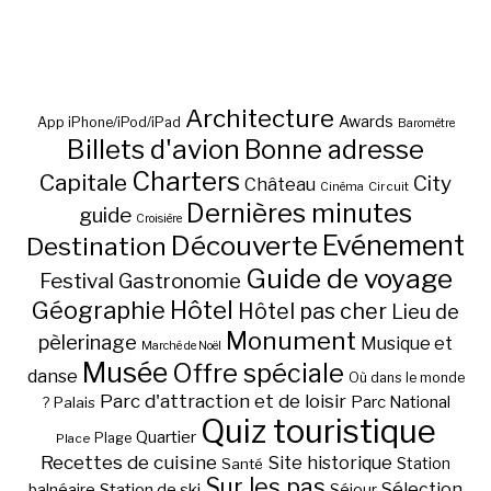
Architecture
Awards
App iPhone/iPod/iPad
Baromètre
Billets d'avion
Bonne adresse
Charters
Capitale
City
Château
Circuit
Cinéma
Dernières minutes
guide
Croisière
Découverte
Evénement
Destination
Guide de voyage
Festival
Gastronomie
Hôtel
Géographie
Hôtel pas cher
Lieu de
Monument
pèlerinage
Musique et
Marché de Noël
Musée
Offre spéciale
danse
Où dans le monde
Parc d'attraction et de loisir
Parc National
Palais
?
Quiz touristique
Quartier
Plage
Place
Recettes de cuisine
Site historique
Station
Santé
Sur les pas
Station de ski
Sélection
balnéaire
Séjour