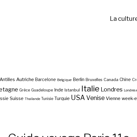
La cultur
Autriche
Antilles
Berlin
Barcelone
Chine
Bruxelles
Canada
Cr
Belgique
Italie
etagne
Londres
Inde
Istanbul
Grèce
Guadeloupe
Londres 
USA
Venise
Vienne
Suisse
Turquie
week-
ssie
Tunisie
Thaïlande