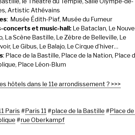
Bastille, le Théâtre du Temple, Salle Olympe-de-
s, Artistic Athévains
es
: Musée Édith-Piaf, Musée du Fumeur
-concerts et music-hall:
Le Bataclan, Le Nouv
, La Scène Bastille, Le Zèbre de Belleville, Le
oir, Le Gibus, Le Balajo, Le Cirque d’hiver…
s
: Place de la Bastille, Place de la Nation, Place d
lique, Place Léon-Blum
les hôtels dans le 11e arrondissement ? >>>
1 Paris
#
Paris 11
#
place de la Bastille
#
Place de 
lique
#
rue Oberkampf