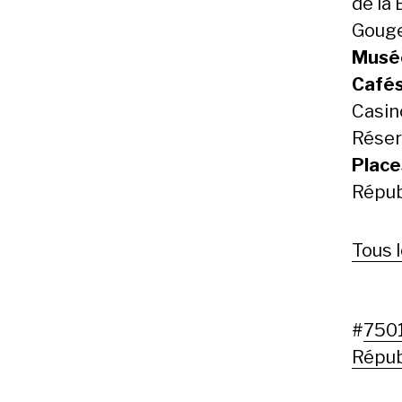
de la 
Gouge
Musé
Cafés
Casino
Réserv
Place
Répub
Tous 
#
7501
Répub