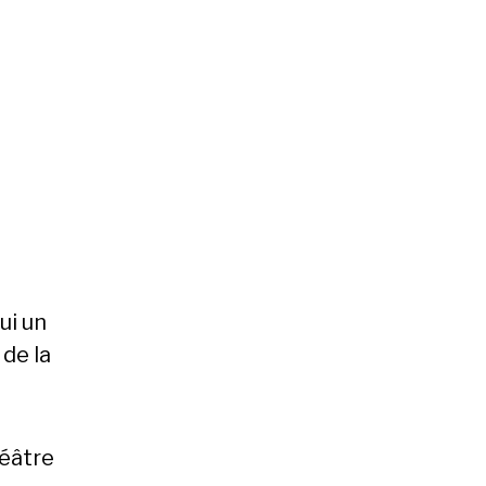
ui un
de la
héâtre