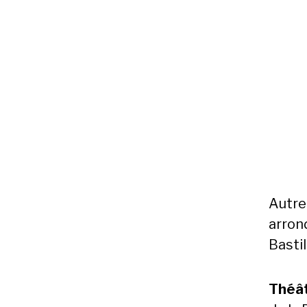
Autref
arron
Bastil
Théâ