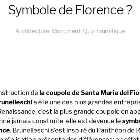
Symbole de Florence ?
Architecture
,
Monument
,
Quiz touristique
nstruction de
la coupole de Santa Maria del Fi
runelleschi
a été une des plus grandes entrepri
Renaissance, c’est la plus grande coupole en app
né jamais construite, elle est devenue le
symbo
nce
. Brunelleschi s’est inspiré du Panthéon de 
a réalisation présente des différences: en effet i