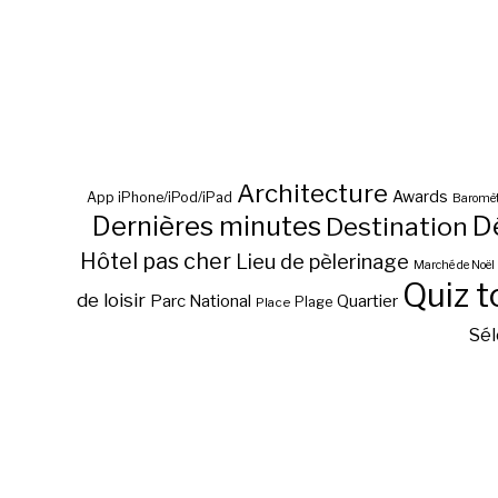
Architecture
Awards
App iPhone/iPod/iPad
Baromèt
D
Dernières minutes
Destination
Hôtel pas cher
Lieu de pèlerinage
Marché de Noël
Quiz t
de loisir
Parc National
Quartier
Plage
Place
Sél