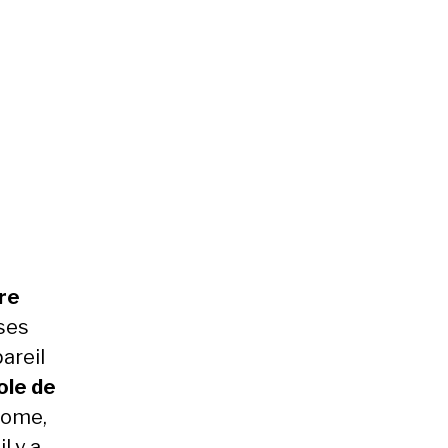
ore
ses
areil
le de
Rome,
l y a