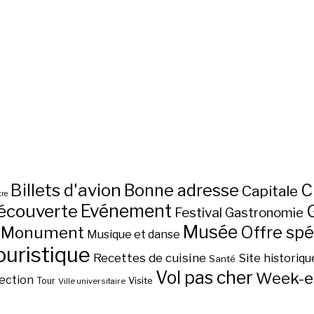
Billets d'avion
C
Bonne adresse
Capitale
re
écouverte
Evénement
Festival
Gastronomie
Musée
Monument
Offre spé
Musique et danse
ouristique
Recettes de cuisine
Site historiqu
Santé
Vol pas cher
Week-e
ection
Visite
Tour
Ville universitaire