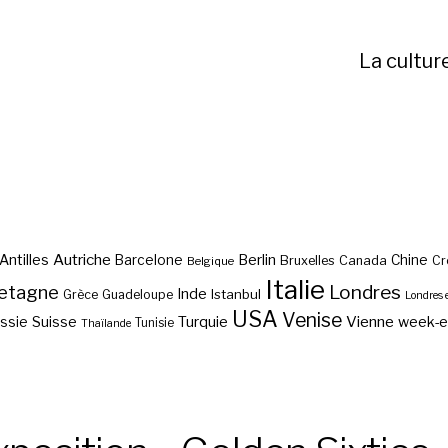
La cultur
Autriche
Antilles
Berlin
Barcelone
Chine
Bruxelles
Canada
Cr
Belgique
Italie
etagne
Londres
Inde
Istanbul
Grèce
Guadeloupe
Londres 
USA
Venise
Vienne
Suisse
Turquie
week-
ssie
Tunisie
Thaïlande