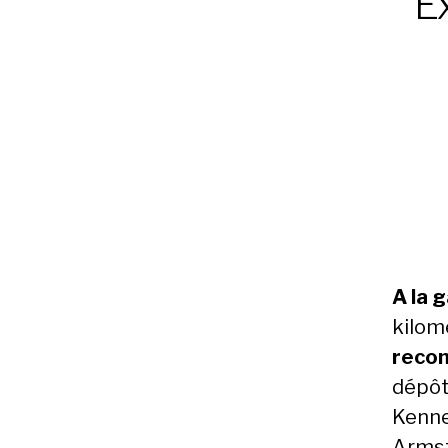
Ex
A la 
kilom
recon
dépôt
Kenne
Armstr