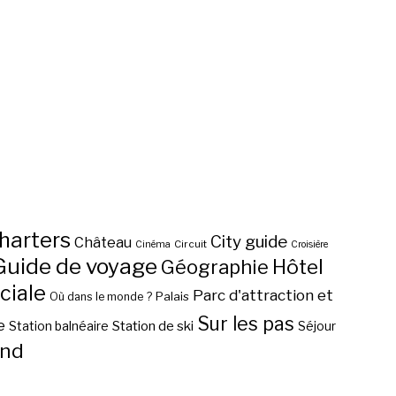
harters
City guide
Château
Circuit
Cinéma
Croisière
Guide de voyage
Hôtel
Géographie
ciale
Parc d'attraction et
Palais
Où dans le monde ?
Sur les pas
e
Station de ski
Station balnéaire
Séjour
nd