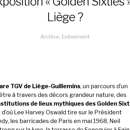
position « Golden Sixties 
Liège ?
Archive
,
Evénement
gare TGV de Liège-Guillemins
, un parcours d’un
ètre à travers des décors grandeur nature, des
stitutions de lieux mythiques des Golden Sixt
 d’où Lee Harvey Oswald tire sur le Président
dy, les barricades de Paris en mai 1968, Neil
ong sur la lune, la terrasse de Senequier à Sain