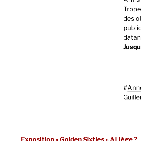
Trope
des o
publi
datan
Jusqu
#
Ann
Guill
Exposition « Golden Sixties » à Liège ?