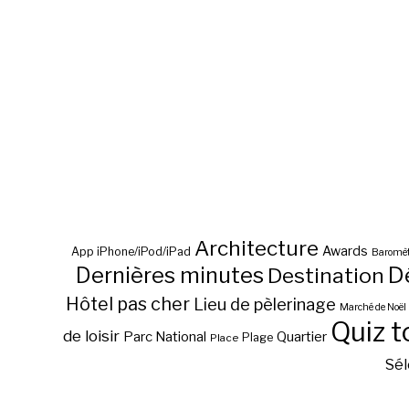
Architecture
Awards
App iPhone/iPod/iPad
Baromèt
D
Dernières minutes
Destination
Hôtel pas cher
Lieu de pèlerinage
Marché de Noël
Quiz t
de loisir
Parc National
Quartier
Plage
Place
Sél