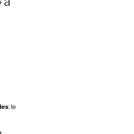
» à
ies
: le
t-