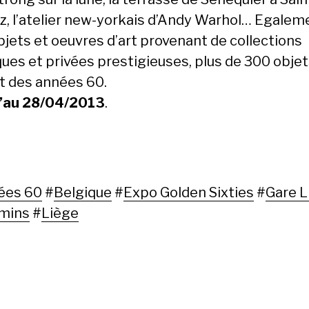
z, l’atelier new-yorkais d’Andy Warhol… Egalem
bjets et oeuvres d’art provenant de collections
ques et privées prestigieuses, plus de 300 obje
t des années 60.
’au 28/04/2013
.
ées 60
#
Belgique
#
Expo Golden Sixties
#
Gare L
emins
#
Liège