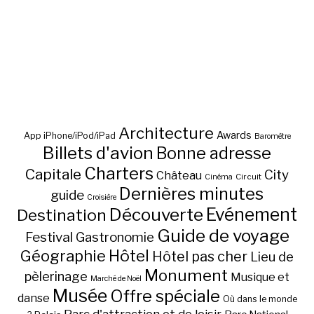
Architecture
Awards
App iPhone/iPod/iPad
Baromètre
Billets d'avion
Bonne adresse
Charters
Capitale
City
Château
Circuit
Cinéma
Dernières minutes
guide
Croisière
Découverte
Evénement
Destination
Guide de voyage
Festival
Gastronomie
Hôtel
Géographie
Hôtel pas cher
Lieu de
Monument
pèlerinage
Musique et
Marché de Noël
Musée
Offre spéciale
danse
Où dans le monde
Parc d'attraction et de loisir