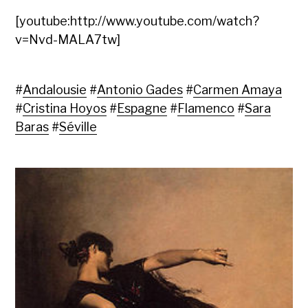
[youtube:http://www.youtube.com/watch?
v=Nvd-MALA7tw]
#
Andalousie
#
Antonio Gades
#
Carmen Amaya
#
Cristina Hoyos
#
Espagne
#
Flamenco
#
Sara
Baras
#
Séville