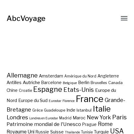
AbcVoyage
Allemagne
Amsterdam
Angleterre
Amérique du Nord
Autriche
Antilles
Berlin
Barcelone
Bruxelles
Canada
Belgique
Espagne
Etats-Unis
Europe du
Chine
Croatie
France
Grande-
Nord
Europe du Sud
Eurostar
Florence
Italie
Bretagne
Inde
Istanbul
Grèce
Guadeloupe
Paris
Londres
New York
Maroc
Madrid
Londres en Eurostar
Rome
Patrimoine mondial de l'Unesco
Prague
USA
Royaume Uni
Suisse
Turquie
Russie
Tunisie
Thaïlande