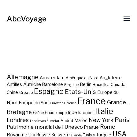
AbcVoyage
Allemagne
Amsterdam
Angleterre
Amérique du Nord
Autriche
Antilles
Berlin
Barcelone
Bruxelles
Canada
Belgique
Espagne
Etats-Unis
Europe du
Chine
Croatie
France
Grande-
Nord
Europe du Sud
Eurostar
Florence
Italie
Bretagne
Inde
Istanbul
Grèce
Guadeloupe
Paris
Londres
New York
Maroc
Madrid
Londres en Eurostar
Rome
Patrimoine mondial de l'Unesco
Prague
USA
Royaume Uni
Suisse
Turquie
Russie
Tunisie
Thaïlande