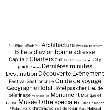
Architecture
Awards
App iPhone/iPod/iPad
Baromètre
Billets d'avion
Bonne adresse
Charters
Capitale
City
Château
Circuit
Cinéma
Dernières minutes
guide
Croisière
Découverte
Evénement
Destination
Guide de voyage
Festival
Gastronomie
Hôtel
Géographie
Hôtel pas cher
Lieu de
Monument
pèlerinage
Musique et
Marché de Noël
Musée
Offre spéciale
danse
Où dans le monde
Parc d'attraction et de loisir
Parc National
Palais
?