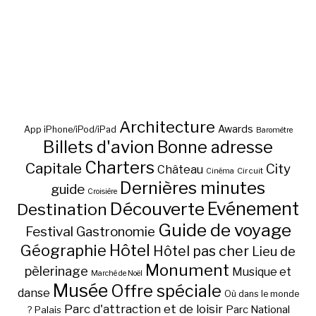
Architecture
Awards
App iPhone/iPod/iPad
Baromètre
Billets d'avion
Bonne adresse
Charters
Capitale
City
Château
Circuit
Cinéma
Dernières minutes
guide
Croisière
Découverte
Evénement
Destination
Guide de voyage
Festival
Gastronomie
Hôtel
Géographie
Hôtel pas cher
Lieu de
Monument
pèlerinage
Musique et
Marché de Noël
Musée
Offre spéciale
danse
Où dans le monde
Parc d'attraction et de loisir
Parc National
Palais
?