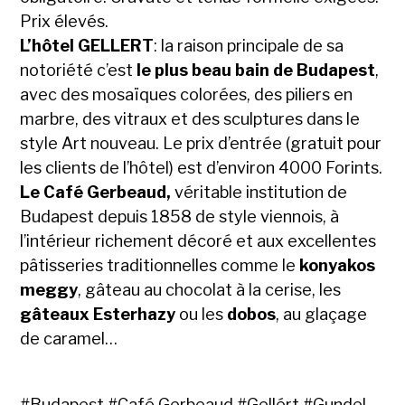
Prix élevés.
L’hôtel GELLERT
: la raison principale de sa
notoriété c’est
le plus beau bain de Budapest
,
avec des mosaïques colorées, des piliers en
marbre, des vitraux et des sculptures dans le
style Art nouveau. Le prix d’entrée (gratuit pour
les clients de l’hôtel) est d’environ 4000 Forints.
Le Café Gerbeaud,
véritable institution de
Budapest depuis 1858 de style viennois, à
l’intérieur richement décoré et aux excellentes
pâtisseries traditionnelles comme le
konyakos
meggy
, gâteau au chocolat à la cerise, les
gâteaux Esterhazy
ou les
dobos
, au glaçage
de caramel…
#
Budapest
#
Café Gerbeaud
#
Gellért
#
Gundel