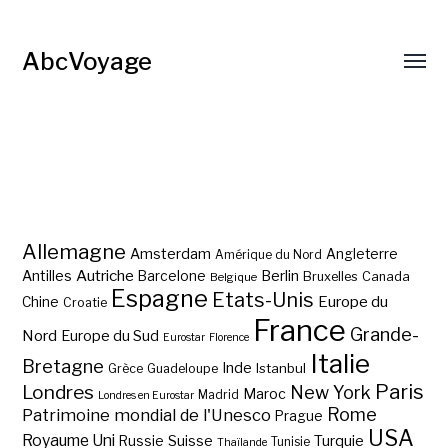
AbcVoyage
Allemagne
Amsterdam
Angleterre
Amérique du Nord
Autriche
Antilles
Berlin
Barcelone
Bruxelles
Canada
Belgique
Espagne
Etats-Unis
Europe du
Chine
Croatie
France
Grande-
Nord
Europe du Sud
Eurostar
Florence
Italie
Bretagne
Inde
Istanbul
Grèce
Guadeloupe
Paris
Londres
New York
Maroc
Madrid
Londres en Eurostar
Rome
Patrimoine mondial de l'Unesco
Prague
USA
Royaume Uni
Suisse
Turquie
Russie
Tunisie
Thaïlande