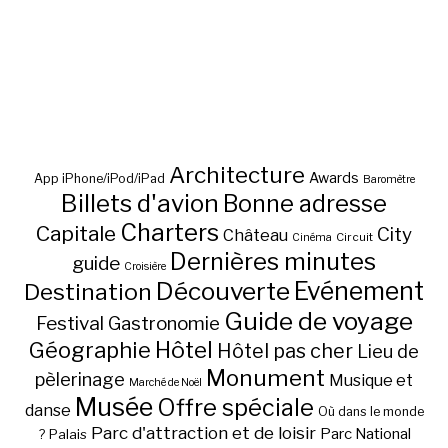
Architecture
Awards
App iPhone/iPod/iPad
Baromètre
Billets d'avion
Bonne adresse
Charters
Capitale
City
Château
Circuit
Cinéma
Dernières minutes
guide
Croisière
Découverte
Evénement
Destination
Guide de voyage
Festival
Gastronomie
Hôtel
Géographie
Hôtel pas cher
Lieu de
Monument
pèlerinage
Musique et
Marché de Noël
Musée
Offre spéciale
danse
Où dans le monde
Parc d'attraction et de loisir
Parc National
Palais
?