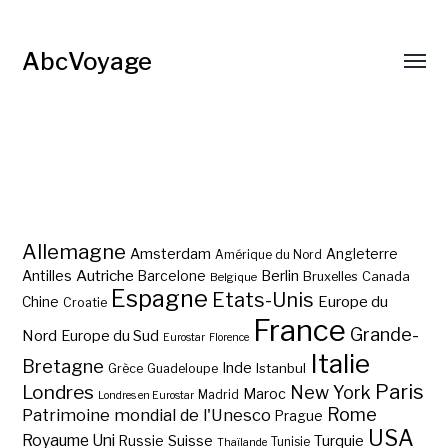
AbcVoyage
Allemagne
Amsterdam
Angleterre
Amérique du Nord
Autriche
Antilles
Berlin
Barcelone
Bruxelles
Canada
Belgique
Espagne
Etats-Unis
Europe du
Chine
Croatie
France
Grande-
Nord
Europe du Sud
Eurostar
Florence
Italie
Bretagne
Inde
Istanbul
Grèce
Guadeloupe
Paris
Londres
New York
Maroc
Madrid
Londres en Eurostar
Rome
Patrimoine mondial de l'Unesco
Prague
USA
Royaume Uni
Suisse
Turquie
Russie
Tunisie
Thaïlande