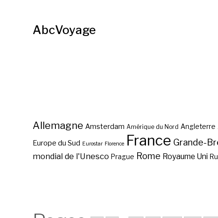
AbcVoyage
Allemagne
Amsterdam
Angleterre
Amérique du Nord
France
Grande-Br
Europe du Sud
Eurostar
Florence
Rome
mondial de l'Unesco
Royaume Uni
Prague
Ru
La toile la plus célèbre du
Prado?