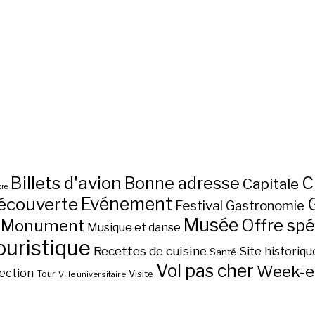
Billets d'avion
C
Bonne adresse
Capitale
re
écouverte
Evénement
Festival
Gastronomie
Musée
Monument
Offre spé
Musique et danse
ouristique
Recettes de cuisine
Site historiqu
Santé
Vol pas cher
Week-e
ection
Visite
Tour
Ville universitaire