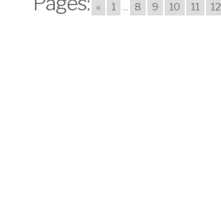
Pages:
«
1
...
8
9
10
11
1