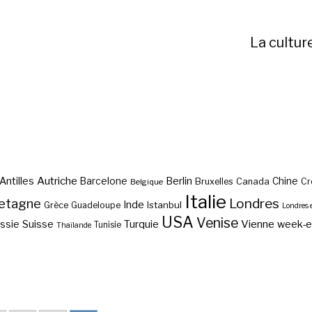
La cultur
Autriche
Antilles
Berlin
Barcelone
Chine
Bruxelles
Canada
Cr
Belgique
Italie
etagne
Londres
Inde
Istanbul
Grèce
Guadeloupe
Londres 
USA
Venise
Vienne
Suisse
Turquie
week-
ssie
Tunisie
Thaïlande