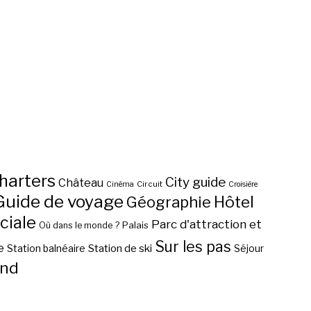
harters
City guide
Château
Circuit
Cinéma
Croisière
Guide de voyage
Hôtel
Géographie
ciale
Parc d'attraction et
Palais
Où dans le monde ?
Sur les pas
e
Station de ski
Station balnéaire
Séjour
nd