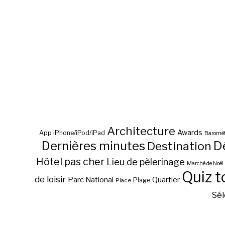
Architecture
Awards
App iPhone/iPod/iPad
Baromèt
D
Dernières minutes
Destination
Hôtel pas cher
Lieu de pèlerinage
Marché de Noël
Quiz t
de loisir
Parc National
Quartier
Plage
Place
Sél